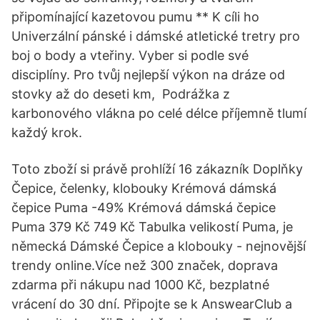
připomínající kazetovou pumu ** K cíli ho
Univerzální pánské i dámské atletické tretry pro
boj o body a vteřiny. Vyber si podle své
disciplíny. Pro tvůj nejlepší výkon na dráze od
stovky až do deseti km, Podrážka z
karbonového vlákna po celé délce příjemně tlumí
každý krok.
Toto zboží si právě prohlíží 16 zákazník Doplňky
Čepice, čelenky, klobouky Krémová dámská
čepice Puma -49% Krémová dámská čepice
Puma 379 Kč 749 Kč Tabulka velikostí Puma, je
německá Dámské Čepice a klobouky - nejnovější
trendy online.Více než 300 značek, doprava
zdarma při nákupu nad 1000 Kč, bezplatné
vrácení do 30 dní. Připojte se k AnswearClub a