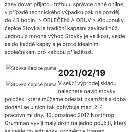
zaevidovat přijatou tržbu u správce daně online;
v případě technického výpadku pak nejpozději
do 48 hodin. > OBLEČENÍ A OBUV > Kloubouky,
čepice Stovka je tradiční kapesní zavírací nůž.
Jednou z mnoha výhod Stovky je velikost, vejde
se do každé kapsy a je proto ideálním
společníkem pro každou příležitost.
2021/02/19
V sekci výprodej skladu
naleznete navíc stovky
položek, které můžeme odeslat okamžitě a doba
dodání se u nich tak pohybuje mezi 2-4
pracovními dny. 13. prosinec 2017 Northrop
Grumman vyvíjí malý dron na jedno použití, který
se vejde do schránky, rozměry a tvarem