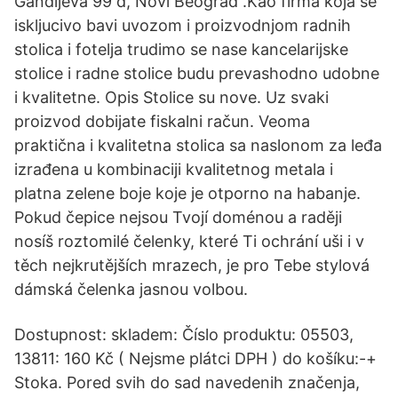
Gandijeva 99 d, Novi Beograd .Kao firma koja se
iskljucivo bavi uvozom i proizvodnjom radnih
stolica i fotelja trudimo se nase kancelarijske
stolice i radne stolice budu prevashodno udobne
i kvalitetne. Opis Stolice su nove. Uz svaki
proizvod dobijate fiskalni račun. Veoma
praktična i kvalitetna stolica sa naslonom za leđa
izrađena u kombinaciji kvalitetnog metala i
platna zelene boje koje je otporno na habanje.
Pokud čepice nejsou Tvojí doménou a raději
nosíš roztomilé čelenky, které Ti ochrání uši i v
těch nejkrutějších mrazech, je pro Tebe stylová
dámská čelenka jasnou volbou.
Dostupnost: skladem: Číslo produktu: 05503,
13811: 160 Kč ( Nejsme plátci DPH ) do košíku:-+
Stoka. Pored svih do sad navedenih značenja,