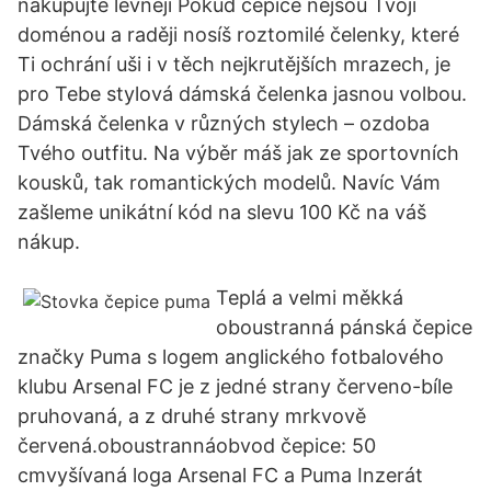
nakupujte levněji Pokud čepice nejsou Tvojí
doménou a raději nosíš roztomilé čelenky, které
Ti ochrání uši i v těch nejkrutějších mrazech, je
pro Tebe stylová dámská čelenka jasnou volbou.
Dámská čelenka v různých stylech – ozdoba
Tvého outfitu. Na výběr máš jak ze sportovních
kousků, tak romantických modelů. Navíc Vám
zašleme unikátní kód na slevu 100 Kč na váš
nákup.
Teplá a velmi měkká
oboustranná pánská čepice
značky Puma s logem anglického fotbalového
klubu Arsenal FC je z jedné strany červeno-bíle
pruhovaná, a z druhé strany mrkvově
červená.oboustrannáobvod čepice: 50
cmvyšívaná loga Arsenal FC a Puma Inzerát