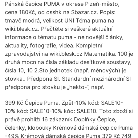
Pánská čepice PUMA v okrese Plzeň-město,
cena 180Kč, od osshk na Sbazar.cz. Popis:
tmavě modrá, velikost UNI Téma puma na
wiki.blesk.cz. Přečtěte si veškeré aktuální
informace o tématu puma - nejnovější články,
aktuality, fotografie, videa. Kompletní
zpravodajství na wiki.blesk.cz Matematika. 100 je
druhá mocnina čísla základu desítkové soustavy,
čísla 10, 10 2.Sto jednotek (např. měnových) je
stovka.. Předpona SI. Standardní mezinárodní SI
předpona pro stovku je „hekto-“, např.
399 Kč Čepice Puma. Zpět-10% kód: SALE10-
10% kód: SALE10-10% kód: SALE10. Toto zboží si
právě prohlíží 16 zákazník Doplňky Čepice,
čelenky, klobouky Krémová dámská čepice Puma
-49% Krémová dámská čepice Puma 379 Kč 749