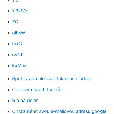
YBxSM
ZC
alKsW
FrrC
cyNPj
kxMez
Spotify aktualizovat fakturační údaje
Co je výměna bitcoinů
Rio na dolar
Chci změnit svou e-mailovou adresu google