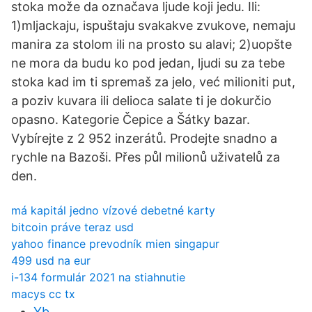
stoka može da označava ljude koji jedu. Ili:
1)mljackaju, ispuštaju svakakve zvukove, nemaju
manira za stolom ili na prosto su alavi; 2)uopšte
ne mora da budu ko pod jedan, ljudi su za tebe
stoka kad im ti spremaš za jelo, već milioniti put,
a poziv kuvara ili delioca salate ti je dokurčio
opasno. Kategorie Čepice a Šátky bazar.
Vybírejte z 2 952 inzerátů. Prodejte snadno a
rychle na Bazoši. Přes půl milionů uživatelů za
den.
má kapitál jedno vízové ​​debetné karty
bitcoin práve teraz usd
yahoo finance prevodník mien singapur
499 usd na eur
i-134 formulár 2021 na stiahnutie
macys cc tx
Yb